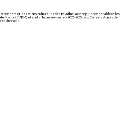
gistrements et les actions culturelles des Paladins sont régulièrement aidées les
ds de Marne (CDBM) et sont artistes invités, en 2026-2027, aux Conservatoires de
ofessionnelle.