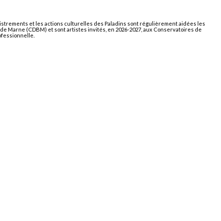
gistrements et les actions culturelles des Paladins sont régulièrement aidées les
ds de Marne (CDBM) et sont artistes invités, en 2026-2027, aux Conservatoires de
ofessionnelle.