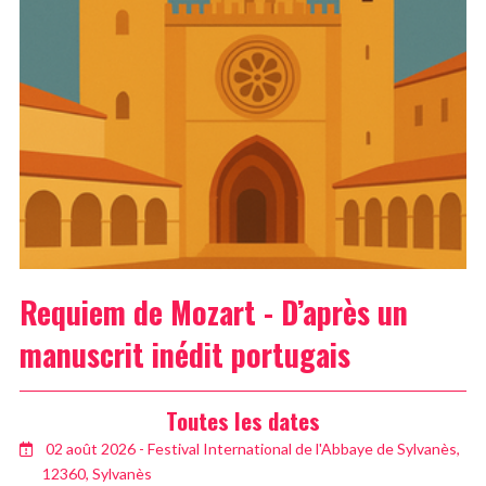
Requiem de Mozart - D’après un
manuscrit inédit portugais
Toutes les dates
02 août 2026 - Festival International de l'Abbaye de Sylvanès,
12360, Sylvanès