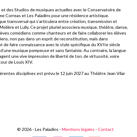
es et des Studios de musiques actuelles avec le Conservatoire de
me Correas et Les Paladins pour une résidence artistique.
ue transversal qui s’articulera entre création, transmission et
lière et Lully. Ce projet pluriel associera musique, théâtre, danse,
s élèves comédiens comme chanteurs et de faire collaborer les élèves
iens, non pas dans un esprit de reconstitution, mais dans
t de faire connaissance avec le style spécifique du XVIIe siècle
 d’une musique pompeuse et sans fantaisie. Au contraire, la langue
agent une vive impression de liberté de ton, de virtuosité, voire
cour de Louis XIV.
rentes disciplines est prévu le 12 juin 2027 au Théâtre Jean Vilar
© 2026 - Les Paladins -
Mentions légales
-
Contact